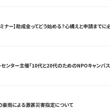
催セミナー】助成金ってどう始める？心構えと申請までに
トセンター主催「10代と20代のためのNPOキャンパ
の豪雨による激甚災害指定について