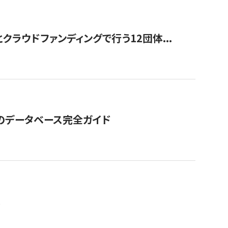
ラウドファンディングで行う12団体...
GOのデータベース完全ガイド
。