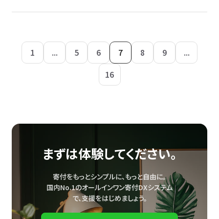
1
...
5
6
7
8
9
...
16
まずは体験してください。
寄付をもっとシンプルに、もっと自由に。
国内No.1のオールインワン寄付DXシステム
で、
支援をはじめましょう。