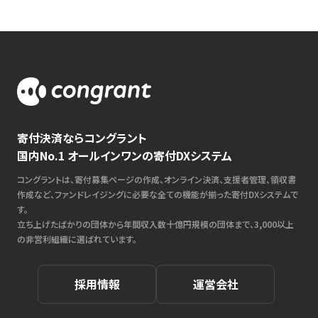
寄付決済ならコングラント
国内No.1 オールインワンの寄付DXシステム
コングラントは、寄付募集ページの作成、オンライン決済、支援者管理、領収書
作成など、ファンドレイジングに必要な全ての機能が揃った寄付DXシステムで
す。
立ち上げたばかりの団体から年間収入数十億円規模の団体まで、3,000以上
の非営利組織に選ばれています。
採用情報
運営会社