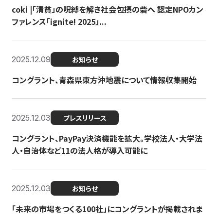
coki |「清貧」の呪縛を解き社会包摂の砦へ 認定NPOカン
ファレンス「ignite! 2025」...
2025.12.09
お知らせ
コングラント、青森県東方沖地震について情報収集開始
2025.12.03
プレスリリース
コングラント、PayPay決済機能を拡大。学校法人・大学法
人・自治体など11の法人格が導入可能に
2025.12.03
お知らせ
「未来の市場をつくる100社」にコングラントが掲載されま