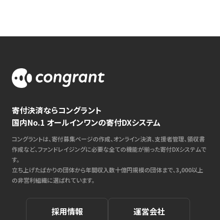
寄付決済ならコングラント
国内No.1 オールインワンの寄付DXシステム
コングラントは、寄付募集ページの作成、オンライン決済、支援者管理、領収書
作成など、ファンドレイジングに必要な全ての機能が揃った寄付DXシステムで
す。
立ち上げたばかりの団体から年間収入数十億円規模の団体まで、3,000以上
の非営利組織に選ばれています。
採用情報
運営会社