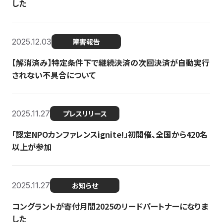
した
2025.12.03
障害報告
【解消済み】特定条件下で継続決済の次回決済が自動実行
されない不具合について
2025.11.27
プレスリリース
「認定NPOカンファレンスignite!」初開催、全国から420名
以上が参加
2025.11.27
お知らせ
コングラントが寄付月間2025のリードパートナーになりま
した