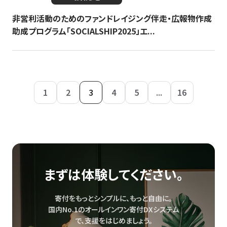
非営利活動のためのファンドレイジング伴走・広報物作成
助成プログラム「SOCIALSHIP2025」エ...
1
2
3
4
5
...
16
まずは体験してください。
寄付をもっとシンプルに、もっと自由に。
国内No.1のオールインワン寄付DXシステム
で、
支援をはじめましょう。