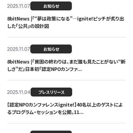
2025.11.07
お知らせ
8bitNews |「“夢は政策になる”—ignite!ピッチが炙り出
した「公共」の設計図
2025.11.07
お知らせ
8bitNews |「貧困の終わりは、まだ誰も見たことがない“新
しさ”だ」日本初「認定NPOカンファ...
2025.11.04
プレスリリース
【認定NPOカンファレンスignite!】40名以上のゲストによ
るプログラム・セッションを公開。11...