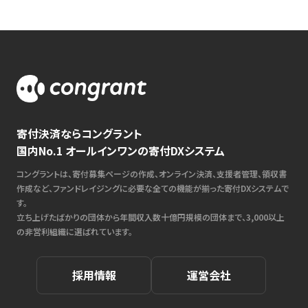
寄付決済ならコングラント
国内No.1 オールインワンの寄付DXシステム
コングラントは、寄付募集ページの作成、オンライン決済、支援者管理、領収書
作成など、ファンドレイジングに必要な全ての機能が揃った寄付DXシステムで
す。
立ち上げたばかりの団体から年間収入数十億円規模の団体まで、3,000以上
の非営利組織に選ばれています。
採用情報
運営会社