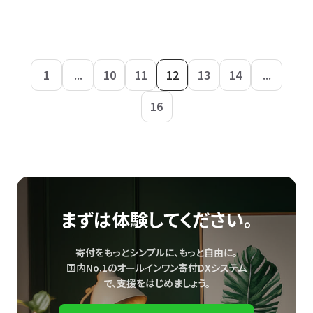
1
...
10
11
12
13
14
...
16
まずは体験してください。
寄付をもっとシンプルに、もっと自由に。
国内No.1のオールインワン寄付DXシステム
で、
支援をはじめましょう。