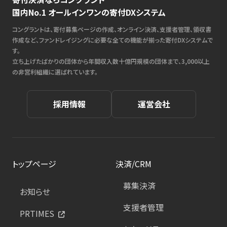
国内No.1 オールインワンの寄付DXシステム
コングラントは、寄付募集ページの作成、オンライン決済、支援者管理、領収書
作成など、ファンドレイジングに必要な全ての機能が揃った寄付DXシステムで
す。
立ち上げたばかりの団体から年間収入数十億円規模の団体まで、3,000以上
の非営利組織に選ばれています。
採用情報
運営会社
トップページ
決済/CRM
募集決済
お知らせ
支援者管理
PRTIMES