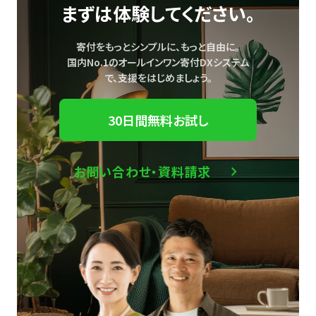
まずは体験してください。
寄付をもっとシンプルに、もっと自由に。
国内No.1のオールインワン寄付DXシステム
で、
支援をはじめましょう。
30日間無料お試し
お問い合わせ・資料請求