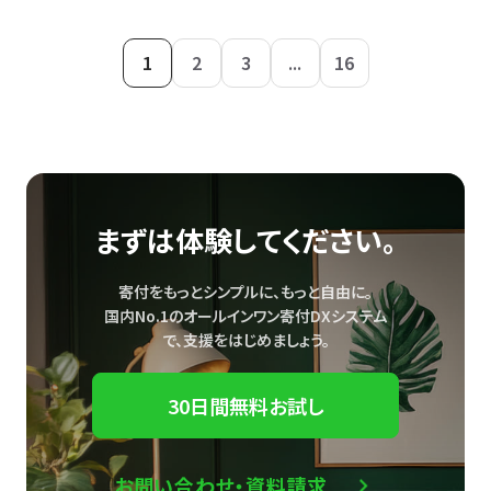
1
2
3
...
16
まずは体験してください。
寄付をもっとシンプルに、もっと自由に。
国内No.1のオールインワン寄付DXシステム
で、
支援をはじめましょう。
30日間無料お試し
お問い合わせ・資料請求