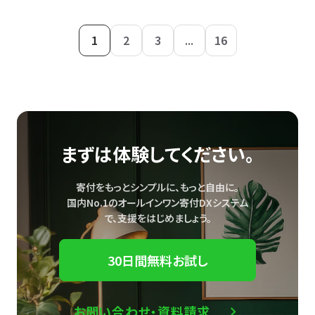
1
2
3
...
16
まずは体験してください。
寄付をもっとシンプルに、もっと自由に。
国内No.1のオールインワン寄付DXシステム
で、
支援をはじめましょう。
30日間無料お試し
お問い合わせ・資料請求