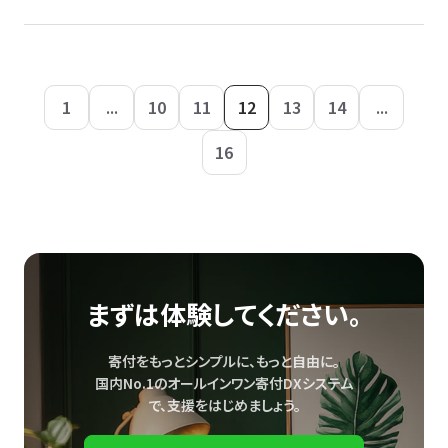
1
...
10
11
12
13
14
...
16
まずは体験してください。
寄付をもっとシンプルに、もっと自由に。
国内No.1のオールインワン寄付DXシステム
で、
支援をはじめましょう。