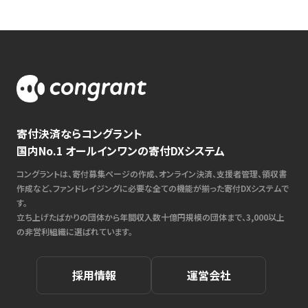
寄付決済ならコングラント
国内No.1 オールインワンの寄付DXシステム
コングラントは、寄付募集ページの作成、オンライン決済、支援者管理、領収書
作成など、ファンドレイジングに必要な全ての機能が揃った寄付DXシステムで
す。
立ち上げたばかりの団体から年間収入数十億円規模の団体まで、3,000以上
の非営利組織に選ばれています。
採用情報
運営会社