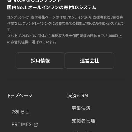
国内No.1 オールインワンの寄付DXシステム
コングラントは、寄付募集ページの作成、オンライン決済、支援者管理、領収書
作成など、ファンドレイジングに必要な全ての機能が揃った寄付DXシステムで
す。
立ち上げたばかりの団体から年間収入数十億円規模の団体まで、3,000以上
の非営利組織に選ばれています。
採用情報
運営会社
トップページ
決済/CRM
募集決済
お知らせ
支援者管理
PRTIMES