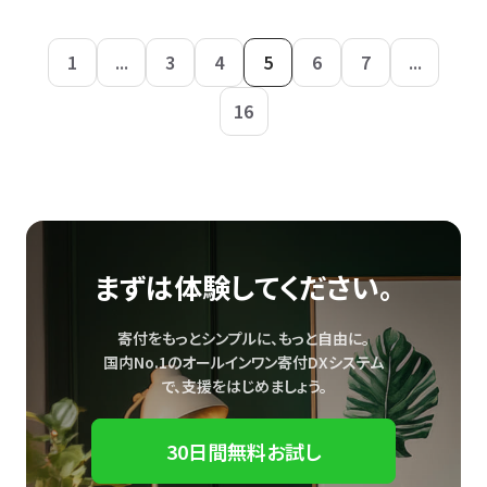
1
...
3
4
5
6
7
...
16
まずは体験してください。
寄付をもっとシンプルに、もっと自由に。
国内No.1のオールインワン寄付DXシステム
で、
支援をはじめましょう。
30日間無料お試し