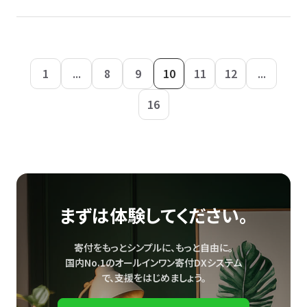
1
...
8
9
10
11
12
...
16
まずは体験してください。
寄付をもっとシンプルに、もっと自由に。
国内No.1のオールインワン寄付DXシステム
で、
支援をはじめましょう。