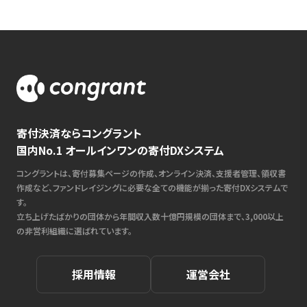
寄付決済ならコングラント
国内No.1 オールインワンの寄付DXシステム
コングラントは、寄付募集ページの作成、オンライン決済、支援者管理、領収書
作成など、ファンドレイジングに必要な全ての機能が揃った寄付DXシステムで
す。
立ち上げたばかりの団体から年間収入数十億円規模の団体まで、3,000以上
の非営利組織に選ばれています。
採用情報
運営会社