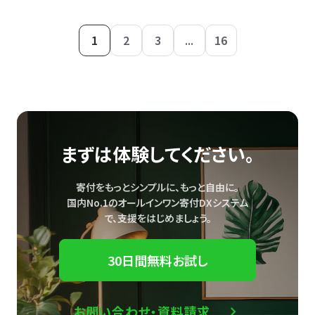
1
2
3
...
16
まずは体験してください。
寄付をもっとシンプルに、もっと自由に。
国内No.1のオールインワン寄付DXシステム
で、
支援をはじめましょう。
30日間無料お試し
お問い合わせ・資料請求