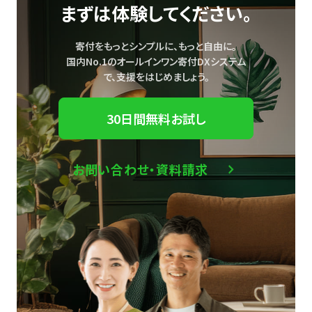
まずは体験してください。
寄付をもっとシンプルに、もっと自由に。
国内No.1のオールインワン寄付DXシステム
で、
支援をはじめましょう。
30日間無料お試し
お問い合わせ・資料請求