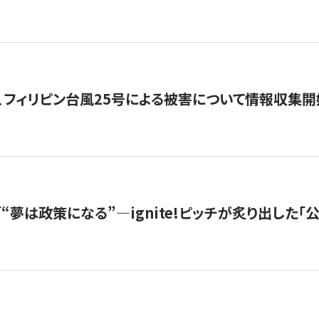
、フィリピン台風25号による被害について情報収集開
s |「“夢は政策になる”—ignite!ピッチが炙り出した