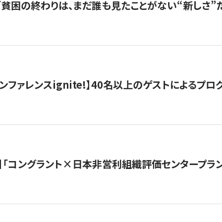
s |「貧困の終わりは、まだ誰も見たことがない“新しさ”だ
ンファレンスignite!】40名以上のゲストによるプログ
】「コングラント×日本非営利組織評価センタープラ