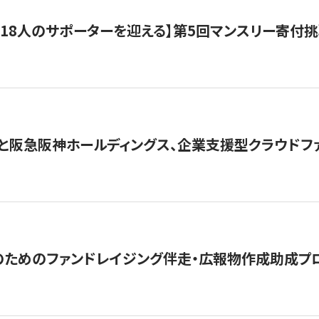
318人のサポーターを迎える】​​第5回マンスリー寄
と阪急阪神ホールディングス、企業支援型クラウドファン
めのファンドレイジング伴走・広報物作成助成プログラム「S