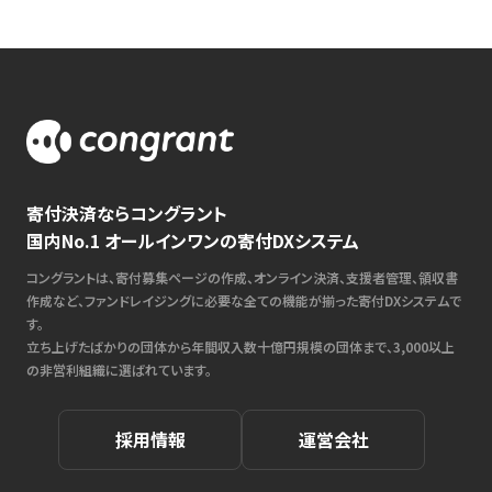
寄付決済ならコングラント
国内No.1 オールインワンの寄付DXシステム
コングラントは、寄付募集ページの作成、オンライン決済、支援者管理、領収書
作成など、ファンドレイジングに必要な全ての機能が揃った寄付DXシステムで
す。
立ち上げたばかりの団体から年間収入数十億円規模の団体まで、3,000以上
の非営利組織に選ばれています。
採用情報
運営会社