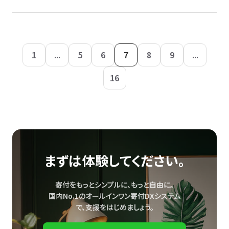
1
...
5
6
7
8
9
...
16
まずは体験してください。
寄付をもっとシンプルに、もっと自由に。
国内No.1のオールインワン寄付DXシステム
で、
支援をはじめましょう。