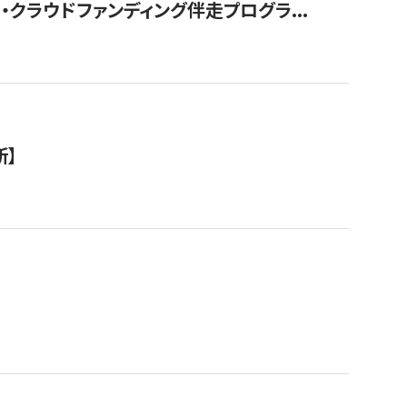
クラウドファンディング伴走プログラ...
新】