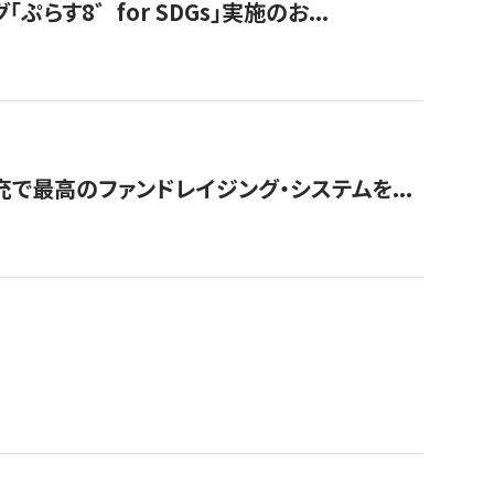
す8゛for SDGs」実施のお...
で最高のファンドレイジング・システムを...