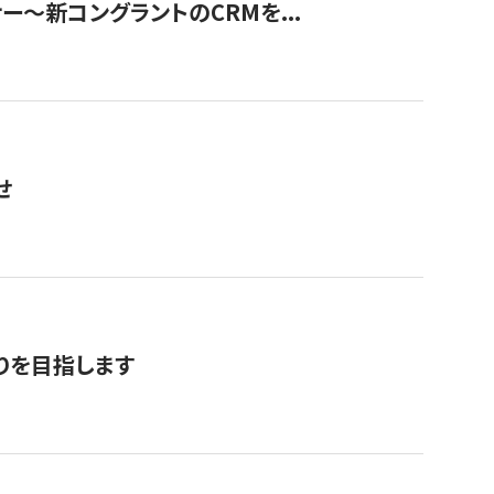
ナー〜新コングラントのCRMを...
せ
りを目指します