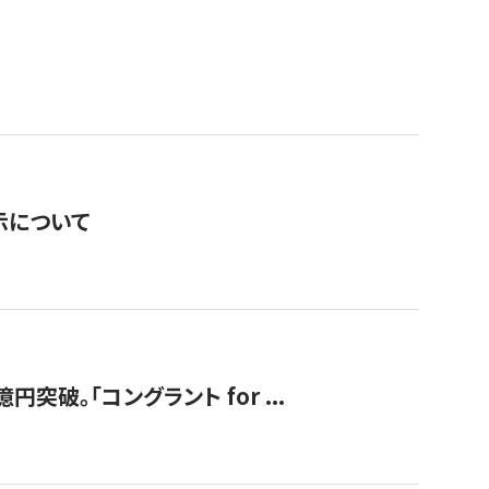
表示について
破。「コングラント for ...