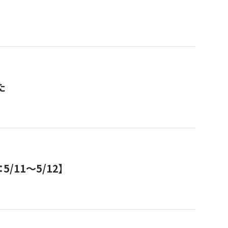
た
11～5/12】