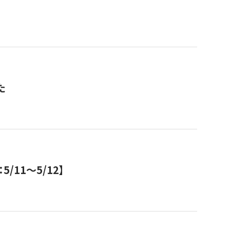
た
11～5/12】