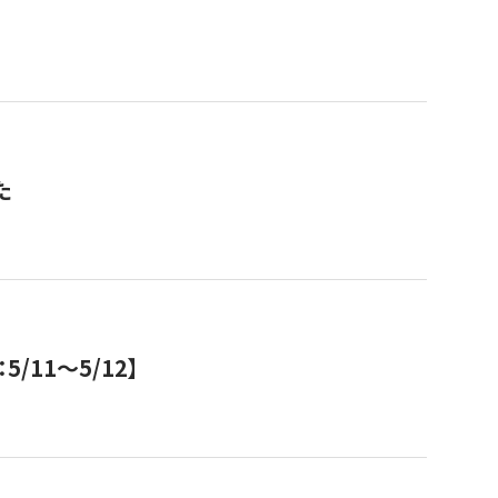
た
11～5/12】