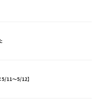
た
11～5/12】