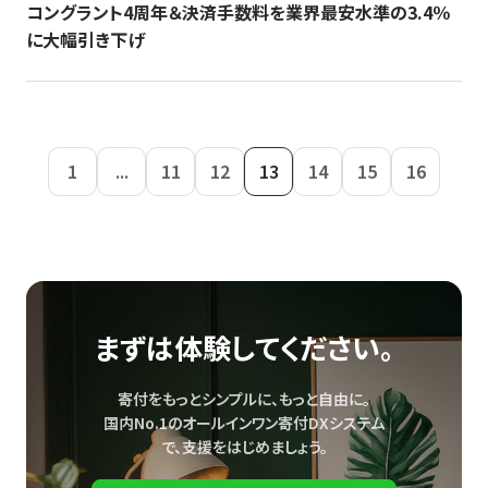
コングラント4周年＆決済手数料を業界最安水準の3.4％
に大幅引き下げ
1
...
11
12
13
14
15
16
まずは体験してください。
寄付をもっとシンプルに、もっと自由に。
国内No.1のオールインワン寄付DXシステム
で、
支援をはじめましょう。