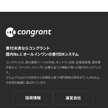
寄付決済ならコングラント
国内No.1 オールインワンの寄付DXシステム
コングラントは、寄付募集ページの作成、オンライン決済、支援者管理、領収書
作成など、ファンドレイジングに必要な全ての機能が揃った寄付DXシステムで
す。
立ち上げたばかりの団体から年間収入数十億円規模の団体まで、3,000以上
の非営利組織に選ばれています。
採用情報
運営会社