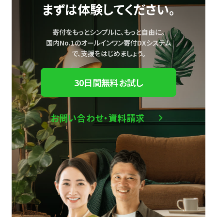
まずは体験してください。
寄付をもっとシンプルに、もっと自由に。
国内No.1のオールインワン寄付DXシステム
で、
支援をはじめましょう。
30日間無料お試し
お問い合わせ・資料請求