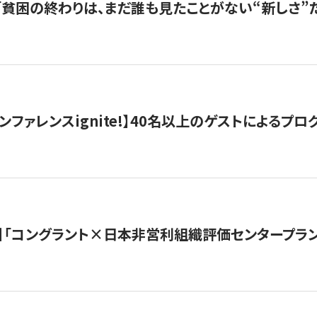
s |「貧困の終わりは、まだ誰も見たことがない“新しさ”だ
ンファレンスignite!】40名以上のゲストによるプログ
】「コングラント×日本非営利組織評価センタープラ