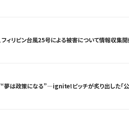
、フィリピン台風25号による被害について情報収集開
s |「“夢は政策になる”—ignite!ピッチが炙り出した