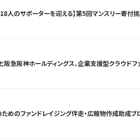
318人のサポーターを迎える】​​第5回マンスリー寄
と阪急阪神ホールディングス、企業支援型クラウドファン
めのファンドレイジング伴走・広報物作成助成プログラム「S