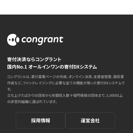
寄付決済ならコングラント
国内No.1 オールインワンの寄付DXシステム
コングラントは、寄付募集ページの作成、オンライン決済、支援者管理、領収書
作成など、ファンドレイジングに必要な全ての機能が揃った寄付DXシステムで
す。
立ち上げたばかりの団体から年間収入数十億円規模の団体まで、3,000以上
の非営利組織に選ばれています。
採用情報
運営会社