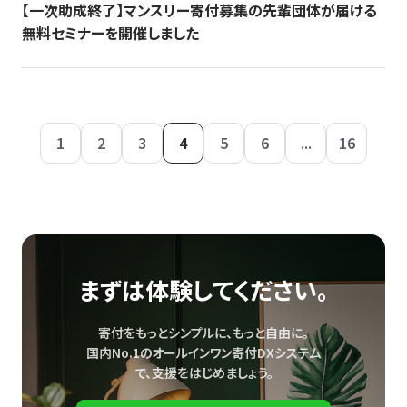
【一次助成終了】マンスリー寄付募集の先輩団体が届ける
無料セミナーを開催しました
1
2
3
4
5
6
...
16
まずは体験してください。
寄付をもっとシンプルに、もっと自由に。
国内No.1のオールインワン寄付DXシステム
で、
支援をはじめましょう。