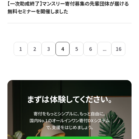
【一次助成終了】マンスリー寄付募集の先輩団体が届ける
無料セミナーを開催しました
1
2
3
4
5
6
...
16
まずは体験してください。
寄付をもっとシンプルに、もっと自由に。
国内No.1のオールインワン寄付DXシステム
で、
支援をはじめましょう。