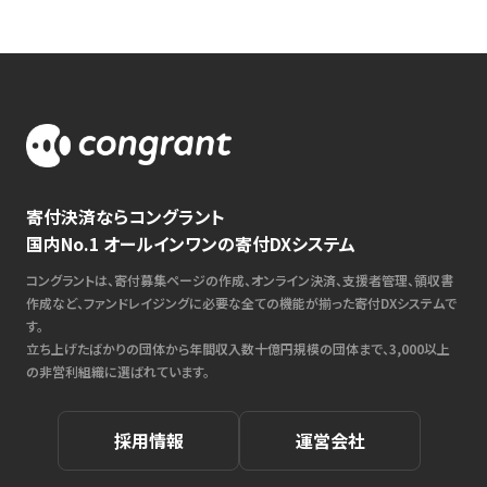
寄付決済ならコングラント
国内No.1 オールインワンの寄付DXシステム
コングラントは、寄付募集ページの作成、オンライン決済、支援者管理、領収書
作成など、ファンドレイジングに必要な全ての機能が揃った寄付DXシステムで
す。
立ち上げたばかりの団体から年間収入数十億円規模の団体まで、3,000以上
の非営利組織に選ばれています。
採用情報
運営会社