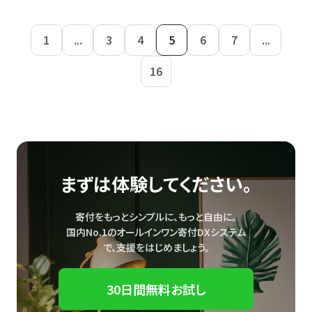
1
...
3
4
5
6
7
...
16
まずは体験してください。
寄付をもっとシンプルに、もっと自由に。
国内No.1のオールインワン寄付DXシステム
で、
支援をはじめましょう。
30日間無料お試し