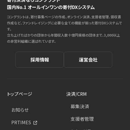
国内No.1 オールインワンの寄付DXシステム
コングラントは、寄付募集ページの作成、オンライン決済、支援者管理、領収書
作成など、ファンドレイジングに必要な全ての機能が揃った寄付DXシステムで
す。
立ち上げたばかりの団体から年間収入数十億円規模の団体まで、3,000以上
の非営利組織に選ばれています。
採用情報
運営会社
トップページ
決済/CRM
募集決済
お知らせ
支援者管理
PRTIMES