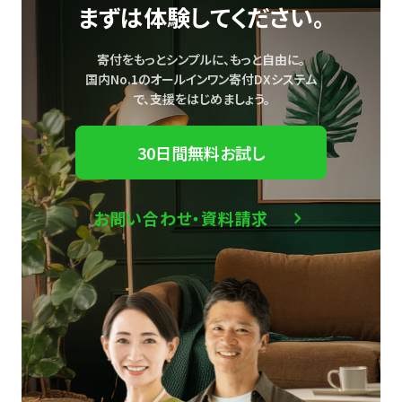
まずは体験してください。
寄付をもっとシンプルに、もっと自由に。
国内No.1のオールインワン寄付DXシステム
で、
支援をはじめましょう。
30日間無料お試し
お問い合わせ・資料請求