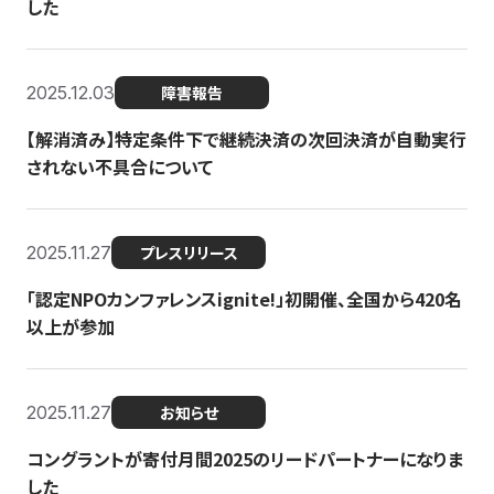
した
2025.12.03
障害報告
【解消済み】特定条件下で継続決済の次回決済が自動実行
されない不具合について
2025.11.27
プレスリリース
「認定NPOカンファレンスignite!」初開催、全国から420名
以上が参加
2025.11.27
お知らせ
コングラントが寄付月間2025のリードパートナーになりま
した