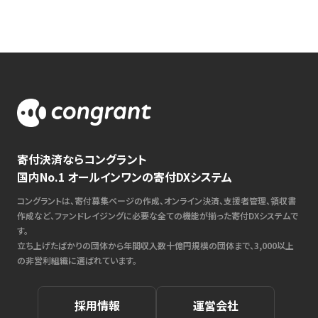
寄付決済ならコングラント
国内No.1 オールインワンの寄付DXシステム
コングラントは、寄付募集ページの作成、オンライン決済、支援者管理、領収書
作成など、ファンドレイジングに必要な全ての機能が揃った寄付DXシステムで
す。
立ち上げたばかりの団体から年間収入数十億円規模の団体まで、3,000以上
の非営利組織に選ばれています。
採用情報
運営会社