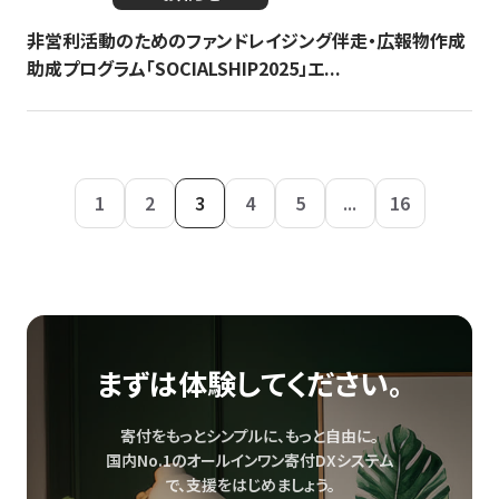
非営利活動のためのファンドレイジング伴走・広報物作成
助成プログラム「SOCIALSHIP2025」エ...
1
2
3
4
5
...
16
まずは体験してください。
寄付をもっとシンプルに、もっと自由に。
国内No.1のオールインワン寄付DXシステム
で、
支援をはじめましょう。