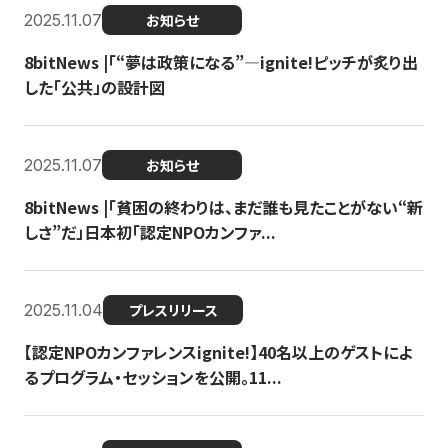
2025.11.07
お知らせ
8bitNews |「“夢は政策になる”—ignite!ピッチが炙り出
した「公共」の設計図
2025.11.07
お知らせ
8bitNews |「貧困の終わりは、まだ誰も見たことがない“新
しさ”だ」日本初「認定NPOカンファ...
2025.11.04
プレスリリース
【認定NPOカンファレンスignite!】40名以上のゲストによ
るプログラム・セッションを公開。11...