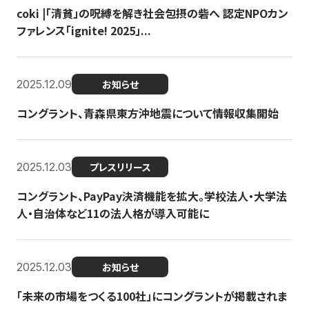
coki |「清貧」の呪縛を解き社会包摂の砦へ 認定NPOカン
ファレンス「ignite! 2025」...
2025.12.09
お知らせ
コングラント、青森県東方沖地震について情報収集開始
2025.12.03
プレスリリース
コングラント、PayPay決済機能を拡大。学校法人・大学法
人・自治体など11の法人格が導入可能に
2025.12.03
お知らせ
「未来の市場をつくる100社」にコングラントが掲載されま