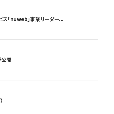
ス「nuweb」事業リーダー...
が公開
）