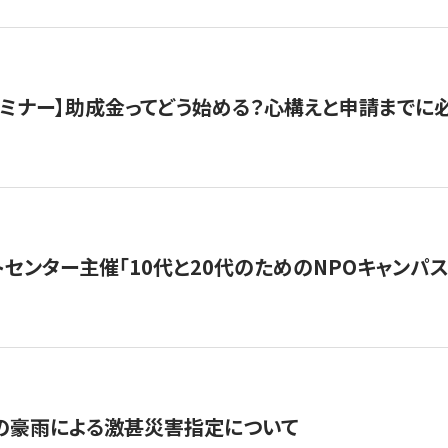
催セミナー】助成金ってどう始める？心構えと申請までに
トセンター主催「10代と20代のためのNPOキャンパ
の豪雨による激甚災害指定について