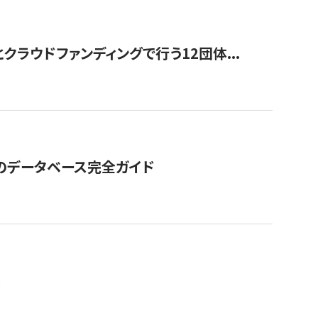
ラウドファンディングで行う12団体...
GOのデータベース完全ガイド
。