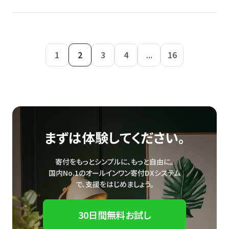
1
2
3
4
...
16
まずは体験してください。
寄付をもっとシンプルに、もっと自由に。
国内No.1のオールインワン寄付DXシステム
で、
支援をはじめましょう。
30日間無料お試し