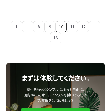
1
...
8
9
10
11
12
...
16
まずは体験してください。
寄付をもっとシンプルに、もっと自由に。
国内No.1のオールインワン寄付DXシステム
で、
支援をはじめましょう。