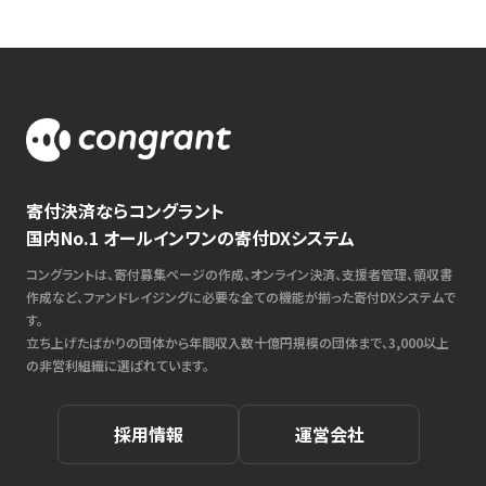
寄付決済ならコングラント
国内No.1 オールインワンの寄付DXシステム
コングラントは、寄付募集ページの作成、オンライン決済、支援者管理、領収書
作成など、ファンドレイジングに必要な全ての機能が揃った寄付DXシステムで
す。
立ち上げたばかりの団体から年間収入数十億円規模の団体まで、3,000以上
の非営利組織に選ばれています。
採用情報
運営会社