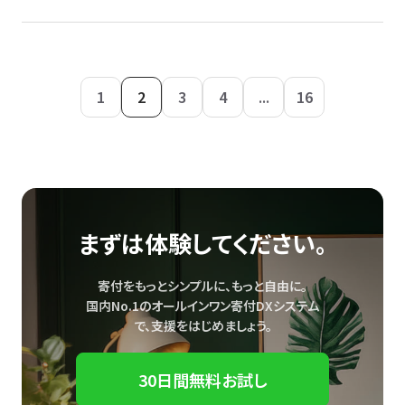
1
2
3
4
...
16
まずは体験してください。
寄付をもっとシンプルに、もっと自由に。
国内No.1のオールインワン寄付DXシステム
で、
支援をはじめましょう。
30日間無料お試し