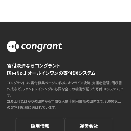
寄付決済ならコングラント
国内No.1 オールインワンの寄付DXシステム
コングラントは、寄付募集ページの作成、オンライン決済、支援者管理、領収書
作成など、ファンドレイジングに必要な全ての機能が揃った寄付DXシステムで
す。
立ち上げたばかりの団体から年間収入数十億円規模の団体まで、3,000以上
の非営利組織に選ばれています。
採用情報
運営会社