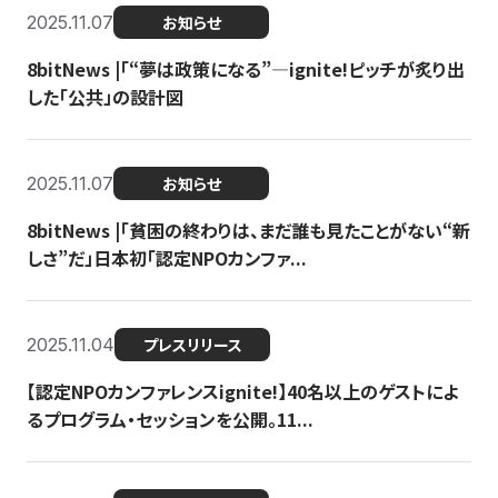
2025.11.07
お知らせ
8bitNews |「“夢は政策になる”—ignite!ピッチが炙り出
した「公共」の設計図
2025.11.07
お知らせ
8bitNews |「貧困の終わりは、まだ誰も見たことがない“新
しさ”だ」日本初「認定NPOカンファ...
2025.11.04
プレスリリース
【認定NPOカンファレンスignite!】40名以上のゲストによ
るプログラム・セッションを公開。11...