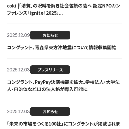
coki |「清貧」の呪縛を解き社会包摂の砦へ 認定NPOカン
ファレンス「ignite! 2025」...
2025.12.09
お知らせ
コングラント、青森県東方沖地震について情報収集開始
2025.12.03
プレスリリース
コングラント、PayPay決済機能を拡大。学校法人・大学法
人・自治体など11の法人格が導入可能に
2025.12.03
お知らせ
「未来の市場をつくる100社」にコングラントが掲載されま