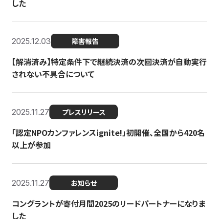
した
2025.12.03
障害報告
【解消済み】特定条件下で継続決済の次回決済が自動実行
されない不具合について
2025.11.27
プレスリリース
「認定NPOカンファレンスignite!」初開催、全国から420名
以上が参加
2025.11.27
お知らせ
コングラントが寄付月間2025のリードパートナーになりま
した