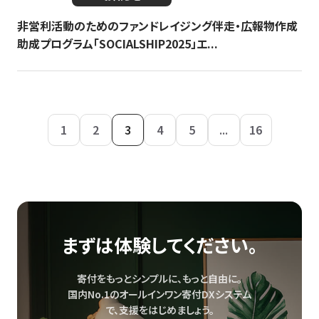
非営利活動のためのファンドレイジング伴走・広報物作成
助成プログラム「SOCIALSHIP2025」エ...
1
2
3
4
5
...
16
まずは体験してください。
寄付をもっとシンプルに、もっと自由に。
国内No.1のオールインワン寄付DXシステム
で、
支援をはじめましょう。