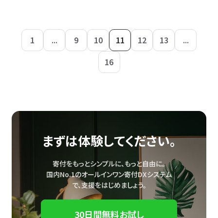
1
...
9
10
11
12
13
...
16
まずは体験してください。
寄付をもっとシンプルに、もっと自由に。
国内No.1のオールインワン寄付DXシステム
で、
支援をはじめましょう。
30日間無料お試し