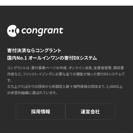
寄付決済ならコングラント
国内No.1 オールインワンの寄付DXシステム
コングラントは、寄付募集ページの作成、オンライン決済、支援者管理、領収書
作成など、ファンドレイジングに必要な全ての機能が揃った寄付DXシステムで
す。
立ち上げたばかりの団体から年間収入数十億円規模の団体まで、3,000以上
の非営利組織に選ばれています。
採用情報
運営会社