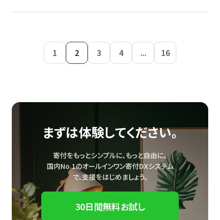
1
2
3
4
...
16
まずは体験してください。
寄付をもっとシンプルに、もっと自由に。
国内No.1のオールインワン寄付DXシステム
で、
支援をはじめましょう。
30日間無料お試し