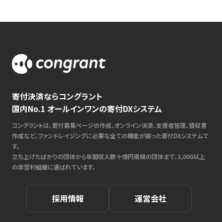
寄付決済ならコングラント
国内No.1 オールインワンの寄付DXシステム
コングラントは、寄付募集ページの作成、オンライン決済、支援者管理、領収書
作成など、ファンドレイジングに必要な全ての機能が揃った寄付DXシステムで
す。
立ち上げたばかりの団体から年間収入数十億円規模の団体まで、3,000以上
の非営利組織に選ばれています。
採用情報
運営会社