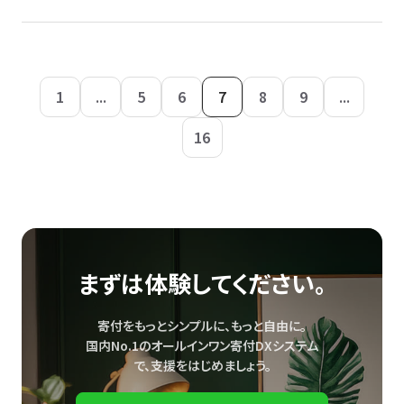
1
...
5
6
7
8
9
...
16
まずは体験してください。
寄付をもっとシンプルに、もっと自由に。
国内No.1のオールインワン寄付DXシステム
で、
支援をはじめましょう。