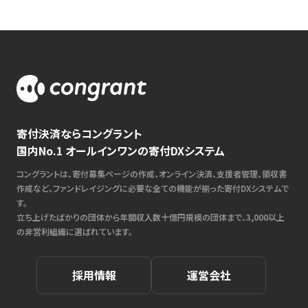
寄付決済ならコングラント
国内No.1 オールインワンの寄付DXシステム
コングラントは、寄付募集ページの作成、オンライン決済、支援者管理、領収書
作成など、ファンドレイジングに必要な全ての機能が揃った寄付DXシステムで
す。
立ち上げたばかりの団体から年間収入数十億円規模の団体まで、3,000以上
の非営利組織に選ばれています。
採用情報
運営会社