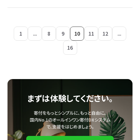
1
...
8
9
10
11
12
...
16
まずは体験してください。
寄付をもっとシンプルに、もっと自由に。
国内No.1のオールインワン寄付DXシステム
で、
支援をはじめましょう。