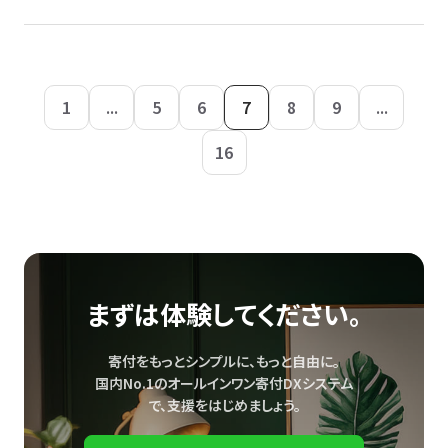
1
...
5
6
7
8
9
...
16
まずは体験してください。
寄付をもっとシンプルに、もっと自由に。
国内No.1のオールインワン寄付DXシステム
で、
支援をはじめましょう。