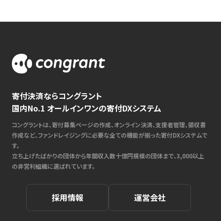
寄付決済ならコングラント
国内No.1 オールインワンの寄付DXシステム
コングラントは、寄付募集ページの作成、オンライン決済、支援者管理、領収書
作成など、ファンドレイジングに必要な全ての機能が揃った寄付DXシステムで
す。
立ち上げたばかりの団体から年間収入数十億円規模の団体まで、3,000以上
の非営利組織に選ばれています。
採用情報
運営会社