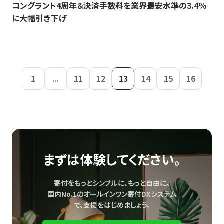
コングラント4周年＆決済手数料を業界最安水準の3.4％
に大幅引き下げ
1
...
11
12
13
14
15
16
まずは体験してください。
寄付をもっとシンプルに、もっと自由に。
国内No.1のオールインワン寄付DXシステム
で、
支援をはじめましょう。