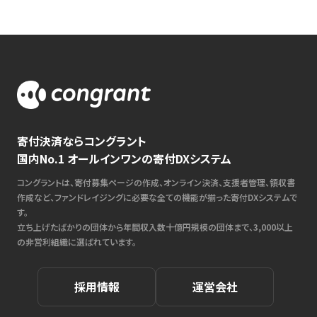
寄付決済ならコングラント
国内No.1 オールインワンの寄付DXシステム
コングラントは、寄付募集ページの作成、オンライン決済、支援者管理、領収書
作成など、ファンドレイジングに必要な全ての機能が揃った寄付DXシステムで
す。
立ち上げたばかりの団体から年間収入数十億円規模の団体まで、3,000以上
の非営利組織に選ばれています。
採用情報
運営会社