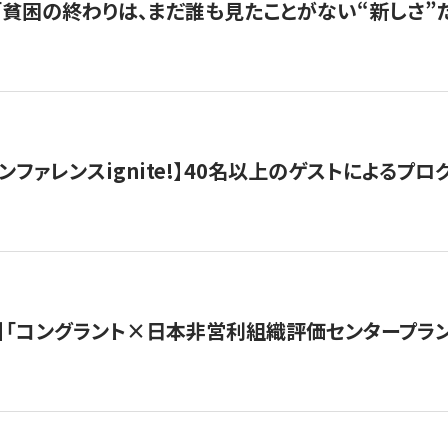
s |「貧困の終わりは、まだ誰も見たことがない“新しさ”だ
ンファレンスignite!】40名以上のゲストによるプログ
】「コングラント×日本非営利組織評価センタープラ