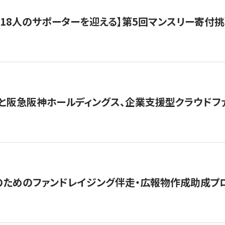
318人のサポーターを迎える】​​第5回マンスリー寄
と阪急阪神ホールディングス、企業支援型クラウドファン
めのファンドレイジング伴走・広報物作成助成プログラム「S