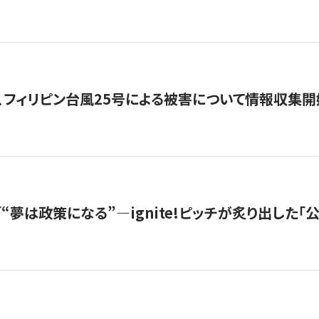
、フィリピン台風25号による被害について情報収集開
s |「“夢は政策になる”—ignite!ピッチが炙り出した