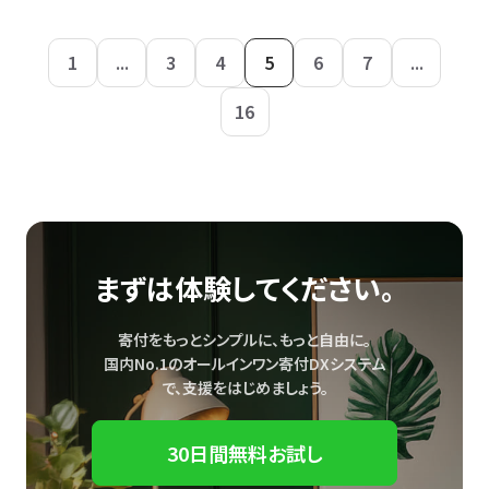
1
...
3
4
5
6
7
...
16
まずは体験してください。
寄付をもっとシンプルに、もっと自由に。
国内No.1のオールインワン寄付DXシステム
で、
支援をはじめましょう。
30日間無料お試し