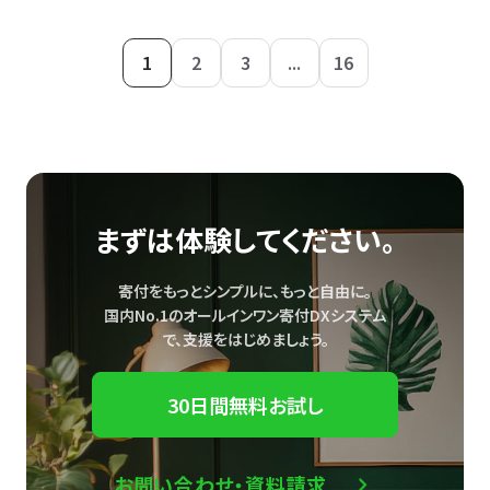
1
2
3
...
16
まずは体験してください。
寄付をもっとシンプルに、もっと自由に。
国内No.1のオールインワン寄付DXシステム
で、
支援をはじめましょう。
30日間無料お試し
お問い合わせ・資料請求