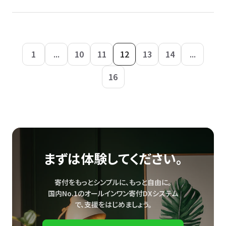
1
...
10
11
12
13
14
...
16
まずは体験してください。
寄付をもっとシンプルに、もっと自由に。
国内No.1のオールインワン寄付DXシステム
で、
支援をはじめましょう。