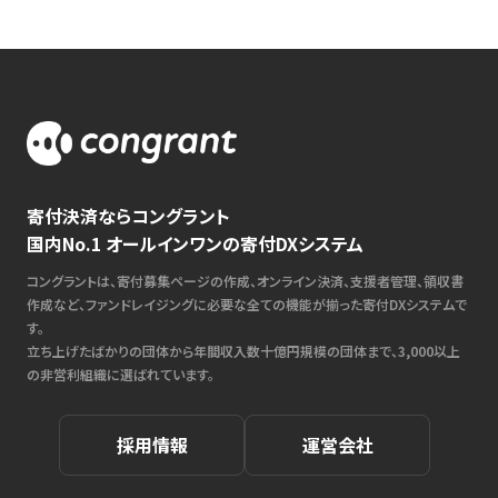
寄付決済ならコングラント
国内No.1 オールインワンの寄付DXシステム
コングラントは、寄付募集ページの作成、オンライン決済、支援者管理、領収書
作成など、ファンドレイジングに必要な全ての機能が揃った寄付DXシステムで
す。
立ち上げたばかりの団体から年間収入数十億円規模の団体まで、3,000以上
の非営利組織に選ばれています。
採用情報
運営会社