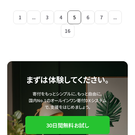
1
...
3
4
5
6
7
...
16
まずは体験してください。
寄付をもっとシンプルに、もっと自由に。
国内No.1のオールインワン寄付DXシステム
で、
支援をはじめましょう。
30日間無料お試し