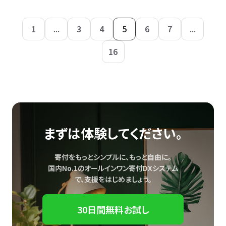
1
...
3
4
5
6
7
...
16
まずは体験してください。
寄付をもっとシンプルに、もっと自由に。
国内No.1のオールインワン寄付DXシステム
で、
支援をはじめましょう。
30日間無料お試し