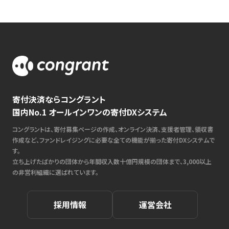
寄付決済ならコングラント
国内No.1 オールインワンの寄付DXシステム
コングラントは、寄付募集ページの作成、オンライン決済、支援者管理、領収書
作成など、ファンドレイジングに必要な全ての機能が揃った寄付DXシステムで
す。
立ち上げたばかりの団体から年間収入数十億円規模の団体まで、3,000以上
の非営利組織に選ばれています。
採用情報
運営会社