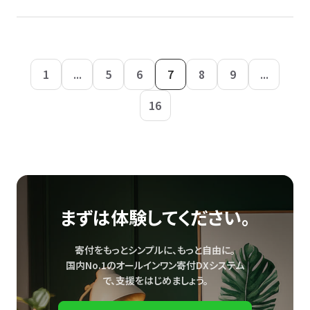
1
...
5
6
7
8
9
...
16
まずは体験してください。
寄付をもっとシンプルに、もっと自由に。
国内No.1のオールインワン寄付DXシステム
で、
支援をはじめましょう。